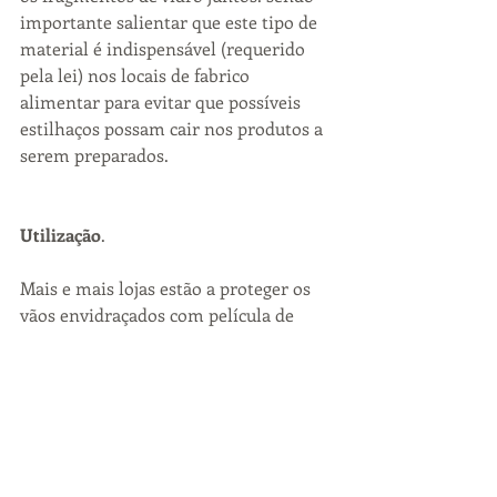
importante salientar que este tipo de 
material é indispensável (requerido 
pela lei) nos locais de fabrico 
alimentar para evitar que possíveis 
estilhaços possam cair nos produtos a 
serem preparados.
Utilização
.
Mais e mais lojas estão a proteger os 
vãos envidraçados com película de 
proteção solar, de segurança  e anti-
graffiti.
As películas transparentes  para 
montras, retardam e reduzem os 
efeitos da descoloração causada pelo 